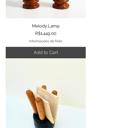
Melody Lamp
Price
R$1,449.00
Informações de frete
Add to Cart