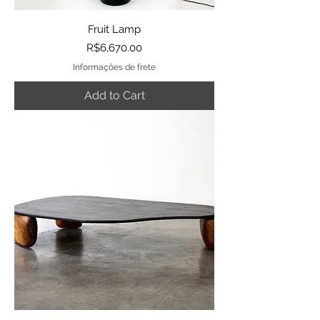
Fruit Lamp
Price
R$6,670.00
Informações de frete
Add to Cart