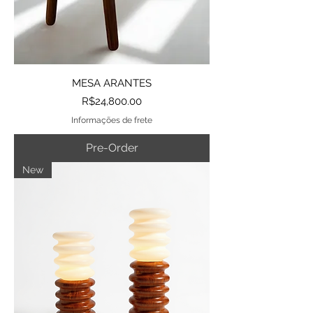
MESA ARANTES
Price
R$24,800.00
Informações de frete
Pre-Order
New