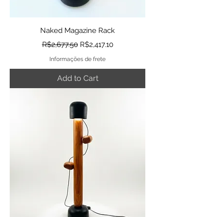
Naked Magazine Rack
Regular Price
Sale Price
R$2,677.50
R$2,417.10
Informações de frete
Add to Cart