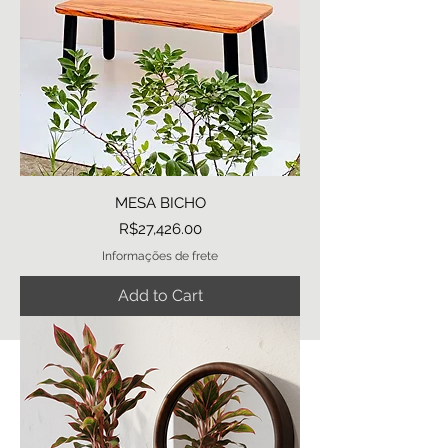
MESA BICHO
Price
R$27,426.00
Informações de frete
Add to Cart