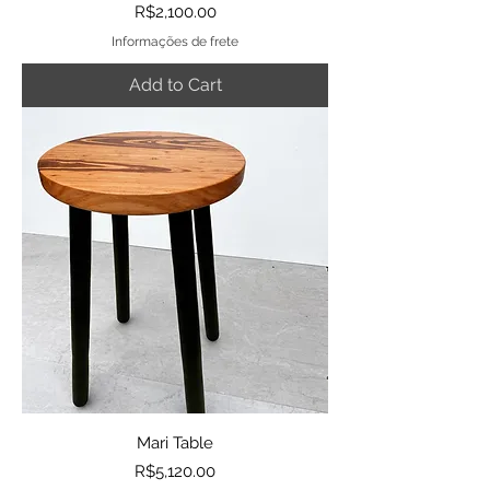
Price
R$2,100.00
Informações de frete
Add to Cart
Mari Table
Price
R$5,120.00