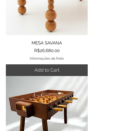
MESA SAVANA
Price
R$26,680.00
Informações de frete
Add to Cart