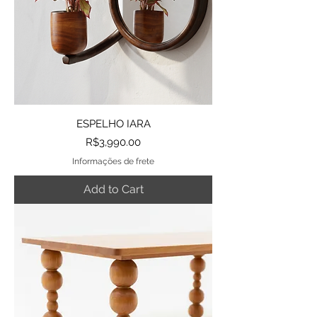
ESPELHO IARA
Price
R$3,990.00
Informações de frete
Add to Cart