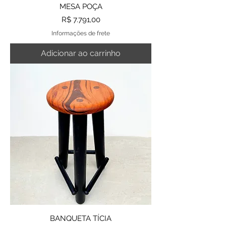
MESA POÇA
Preço
R$ 7.791,00
Informações de frete
Adicionar ao carrinho
BANQUETA TÍCIA