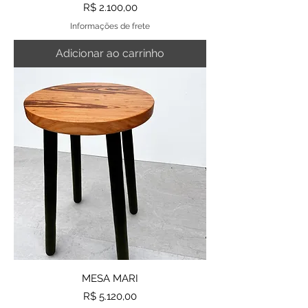
Preço
R$ 2.100,00
Informações de frete
Adicionar ao carrinho
MESA MARI
Preço
R$ 5.120,00