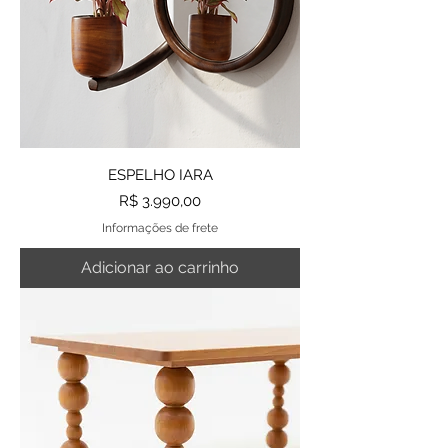
ESPELHO IARA
Preço
R$ 3.990,00
Informações de frete
Adicionar ao carrinho