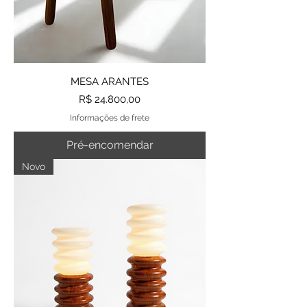
MESA ARANTES
Preço
R$ 24.800,00
Informações de frete
Pré-encomendar
Novo