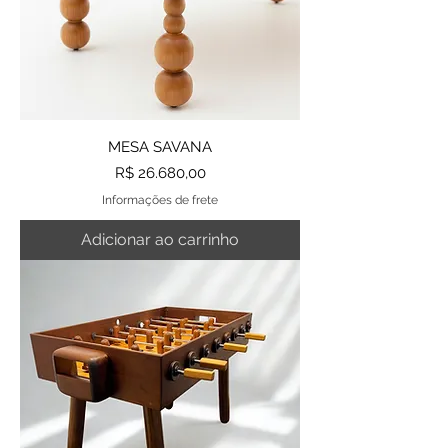
MESA SAVANA
Preço
R$ 26.680,00
Informações de frete
Adicionar ao carrinho