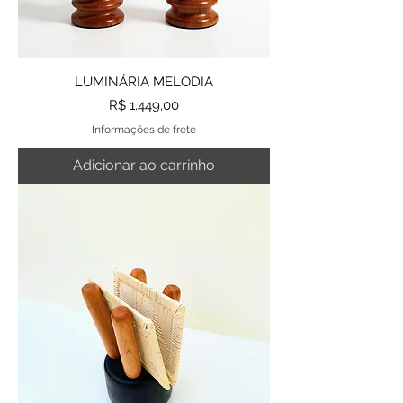
LUMINÁRIA MELODIA
Preço
R$ 1.449,00
Informações de frete
Adicionar ao carrinho