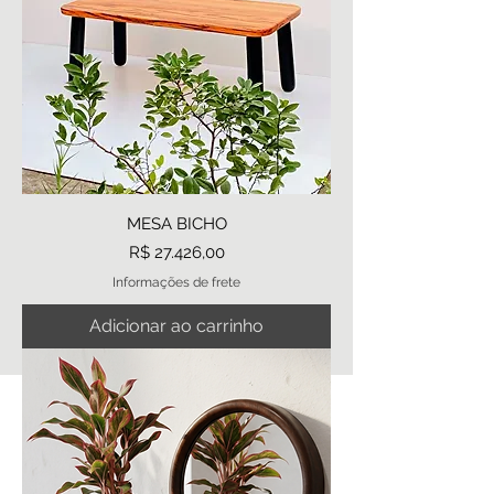
MESA BICHO
Preço
R$ 27.426,00
Informações de frete
Adicionar ao carrinho