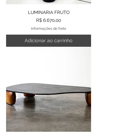
LUMINARIA FRUTO
Preço
R$ 6.670,00
Informações de frete
Adicionar ao carrinho