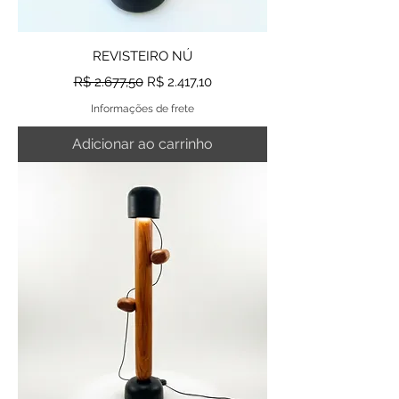
REVISTEIRO NÚ
Preço normal
Preço promocional
R$ 2.677,50
R$ 2.417,10
Informações de frete
Adicionar ao carrinho