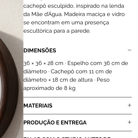
cachepô esculpido, inspirado na lenda
da Mãe d’Água. Madeira maciça e vidro
se encontram em uma presença
escultórica para a parede.
DIMENSÕES
36 × 36 × 28 cm · Espelho com 36 cm de
diâmetro · Cachepô com 11 cm de
diâmetro × 18 cm de altura · Peso
aproximado de 8 kg
MATERIAIS
Ipê-tabaco · Vinhático · Vidro · Produção e
PRODUÇÃO E ENTREGA
acabamento artesanais no Studio Pedro
Leal
Produção artesanal. Tonalidades e veios